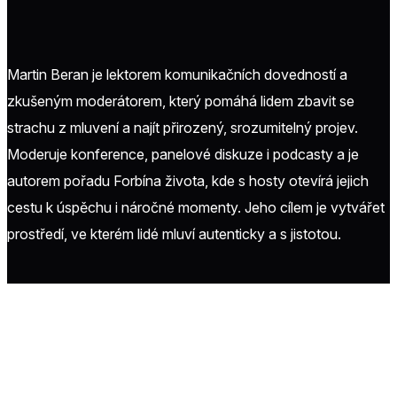
‌ ‌ ‌ ‌ ‌ ‌ ‌ ‌ ‌ ‌ ‌ ‌ ‌ ‌ ‌ ‌ ‌ ‌ ‌ ‌ ‌ ‌ ‌ ‌ ‌ ‌ ‌ ‌ ‌ ‌ ‌ ‌ ‌ ‌ ‌ ‌ ‌ ‌ ‌ ‌ ‌ ‌ ‌ ‌ ‌ ‌ ‌ ‌ ‌ ‌ ‌ ‌ ‌ ‌ ‌ ‌ ‌ ‌ ‌ ‌ ‌ ‌ ‌ ‌ ‌ ‌ ‌ ‌ ‌ ‌ ‌ ‌ ‌ ‌ ‌ ‌ ‌ ‌ ‌ ‌ ‌ ‌ ‌ ‌ ‌ ‌ ‌ ‌ ‌ ‌
‌ ‌ ‌ ‌ ‌ ‌ ‌ ‌ ‌ ‌ ‌ ‌ ‌ ‌ ‌ ‌ ‌ ‌ ‌ ‌ ‌ ‌ ‌ ‌ ‌ ‌ ‌ ‌ ‌ ‌ ‌ ‌ ‌ ‌ ‌ ‌
Martin Beran je lektorem komunikačních dovedností a
zkušeným moderátorem, který pomáhá lidem zbavit se
strachu z mluvení a najít přirozený, srozumitelný projev.
Moderuje konference, panelové diskuze i podcasty a je
autorem pořadu Forbína života, kde s hosty otevírá jejich
cestu k úspěchu i náročné momenty. Jeho cílem je vytvářet
prostředí, ve kterém lidé mluví autenticky a s jistotou.
Copyright © 2026
GLOBAL ECOMMERCE CONGRESS