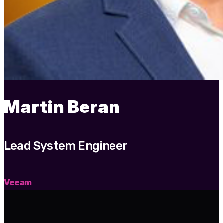
Martin Beran
Lead System Engineer
Veeam
‌ ‌ ‌ ‌ ‌ ‌ ‌ ‌ ‌ ‌ ‌ ‌ ‌ ‌ ‌ ‌ ‌ ‌ ‌ ‌ ‌ ‌ ‌ ‌ ‌ ‌ ‌ ‌ ‌ ‌ ‌ ‌ ‌ ‌ ‌ ‌ ‌ ‌ ‌ ‌ ‌ ‌ ‌ ‌ ‌ ‌ ‌ ‌ ‌ ‌ ‌ ‌ ‌ ‌ ‌ ‌ ‌ ‌ ‌ ‌ ‌ ‌ ‌ ‌ ‌ ‌ ‌ ‌ ‌ ‌ ‌ ‌ ‌ ‌ ‌ ‌ ‌ ‌ ‌ ‌ ‌ ‌ ‌ ‌ ‌ ‌ ‌ ‌ ‌
‌ ‌ ‌ ‌ ‌ ‌ ‌ ‌ ‌ ‌ ‌ ‌ ‌ ‌ ‌ ‌ ‌ ‌ ‌ ‌ ‌ ‌ ‌ ‌ ‌ ‌ ‌ ‌ ‌ ‌ ‌ ‌ ‌ ‌ ‌ ‌ ‌ ‌ ‌ ‌ ‌ ‌ ‌ ‌ ‌ ‌ ‌ ‌ ‌ ‌ ‌ ‌ ‌ ‌ ‌ ‌ ‌ ‌ ‌ ‌ ‌ ‌ ‌ ‌ ‌ ‌ ‌ ‌ ‌ ‌ ‌ ‌ ‌ ‌ ‌ ‌ ‌ ‌ ‌ ‌ ‌ ‌ ‌ ‌ ‌ ‌ ‌ ‌ ‌ ‌