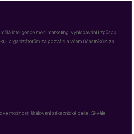
lá inteligence mění marketing, vyhledávání i způsob,
Děkuji organizátorům za pozvání a všem účastníkům za
á nové možnosti škálování zákaznické péče. Skvěle