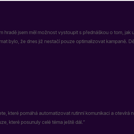
radě jsem měl možnost vystoupit s přednáškou o tom, jak umě
émat bylo, že dnes již nestačí pouze optimalizovat kampaně. 
jčete, které pomáhá automatizovat rutinní komunikaci a otevír
kuze, které posunuly celé téma ještě dál.“