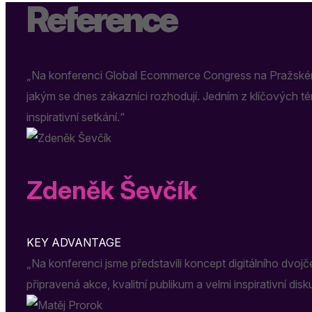
Reference
„Na konferenci Global Ecommerce Congress na Pražském h
jakým se dnes zákazníci rozhodují. Jedním z klíčových t
inspirativní setkání.“
Zdeněk Ševčík
KEY ADVANTAGE
„Na konferenci jsme představili koncept digitálního dvo
připravená akce, kvalitní publikum a velmi inspirativní dis